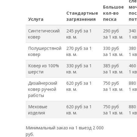
сл
Большое
моч
Стандартные
кол-во
пос
Услуга
загрязнения
песка
пот
Синтетический
245 руб за 1
290 руб
340
ковер
кв. м.
за 1 кв. м.
1 кв
Полушерстяной
270 руб за 1
330 руб
380
ковер
кв. м.
за 1 кв. м.
1 кв
Ковер из 100%
330 руб за 1
385 руб
460
шерсти
кв. м.
за 1 кв. м.
1 кв
Дизайнерский
620 руб за 1
750 руб
880
ковер ручной
кв. м.
за 1 кв. м.
1 кв
работы
Меховые
620 руб за 1
750 руб
880
изделия
кв. м.
за 1 кв. м.
1 кв
Минимальный заказ на 1 выезд 2 000
руб.