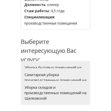
Должность
: клинер
Стаж работы
: 4,5 года
Специализация
:
производственные помещения
Выберите
интересующую Вас
услугу:
Уборка бытовых помещений на
производстве на Щелковской
Санитарная уборка
производственных помещений на
Щелковской
Уборка складов и
производственных помещений на
Щелковской