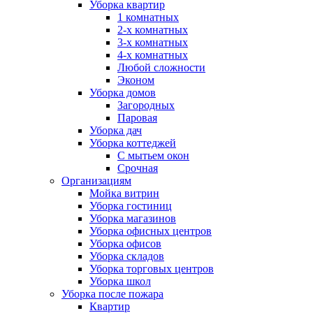
Уборка квартир
1 комнатных
2-х комнатных
3-х комнатных
4-х комнатных
Любой сложности
Эконом
Уборка домов
Загородных
Паровая
Уборка дач
Уборка коттеджей
С мытьем окон
Срочная
Организациям
Мойка витрин
Уборка гостиниц
Уборка магазинов
Уборка офисных центров
Уборка офисов
Уборка складов
Уборка торговых центров
Уборка школ
Уборка после пожара
Квартир