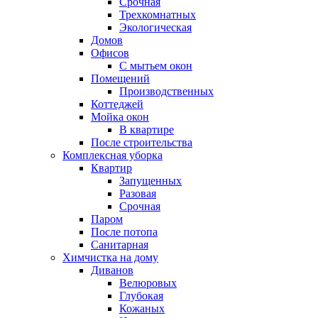
Срочная
Трехкомнатных
Экологическая
Домов
Офисов
С мытьем окон
Помещений
Производственных
Коттеджей
Мойка окон
В квартире
После строительства
Комплексная уборка
Квартир
Запущенных
Разовая
Срочная
Паром
После потопа
Санитарная
Химчистка на дому
Диванов
Велюровых
Глубокая
Кожаных