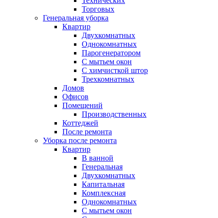
Технических
Торговых
Генеральная уборка
Квартир
Двухкомнатных
Однокомнатных
Парогенератором
С мытьем окон
С химчисткой штор
Трехкомнатных
Домов
Офисов
Помещений
Производственных
Коттеджей
После ремонта
Уборка после ремонта
Квартир
В ванной
Генеральная
Двухкомнатных
Капитальная
Комплексная
Однокомнатных
С мытьем окон