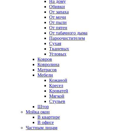
На дому
Обивки
От запаха
От мочи
От пыли
От пятен
От табачного дыма
Пароочистителем
Сухая
Тканевых
Угловых
Ковров
Ковролина
Матрасов
Мебели
Кожаной
Кресел
Кроватей
Мягкой
Стульев
Штор
Мойка окон
В квартире
В офисе
Частным лицам