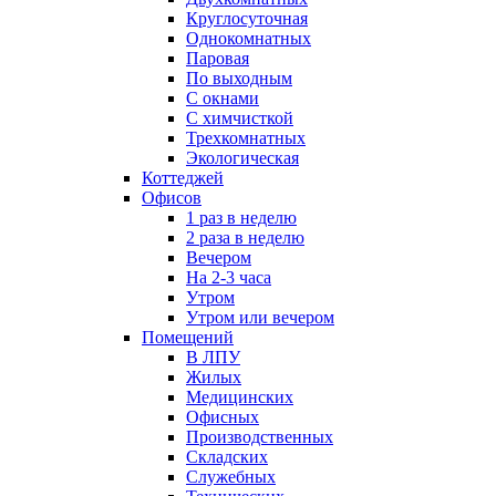
Круглосуточная
Однокомнатных
Паровая
По выходным
С окнами
С химчисткой
Трехкомнатных
Экологическая
Коттеджей
Офисов
1 раз в неделю
2 раза в неделю
Вечером
На 2-3 часа
Утром
Утром или вечером
Помещений
В ЛПУ
Жилых
Медицинских
Офисных
Производственных
Складских
Служебных