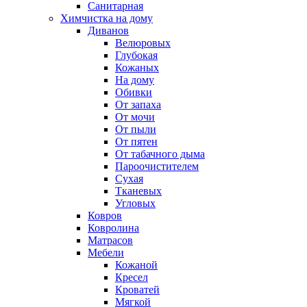
Санитарная
Химчистка на дому
Диванов
Велюровых
Глубокая
Кожаных
На дому
Обивки
От запаха
От мочи
От пыли
От пятен
От табачного дыма
Пароочистителем
Сухая
Тканевых
Угловых
Ковров
Ковролина
Матрасов
Мебели
Кожаной
Кресел
Кроватей
Мягкой