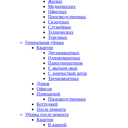
Жилых
Медицинских
Офисных
Производственных
Складских
Служебных
Технических
Торговых
Генеральная уборка
Квартир
Двухкомнатных
Однокомнатных
Парогенератором
С мытьем окон
С химчисткой штор
Трехкомнатных
Домов
Офисов
Помещений
Производственных
Коттеджей
После ремонта
Уборка после ремонта
Квартир
В ванной