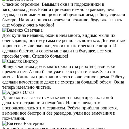
Спасибо огромное! Вымыли окна и подоконники в
загородном доме. Ребята приехали немного раньше, чем
ждала, со своими моющими и оборудованием, работу сделали
быстро. На мои вопросы отвечали вежливо, буду заказывать
еще уборку, очень удобно!
Дом купила недавно, окон в нем много, видимо мыли их
очень давно, поэтому сама не решилась возиться. Девочки так
хорошо вымыли окошки, что их практически не видно. И
сделали быстро, и советы мне дали на будущее, все мои
просьбы учли. Спасибо большое!
Живу в частном доме, мыть окна из-за работы физически
времени нет. А они были уже все в грязи и саже. Заказал
мытье. Клинеры приехали в четко оговоренное время. Работу
сделали качественно даже не смотря на большой объем. Окна
теперь идеально чистые.
Давно хотела заказать мытье окон в квартире, т.к. самой
делать это страшно и неудобно. Не пожалела, что
воспользовалась этим сервисом. Ребята прибыли вовремя,
вымыли все быстро и без разводов, учли все замечания и
пожелания.
У меня 3-х комнатная квартира и я всегда пользуюсь