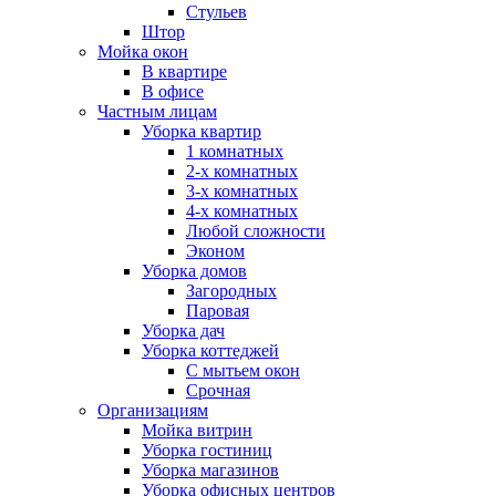
Стульев
Штор
Мойка окон
В квартире
В офисе
Частным лицам
Уборка квартир
1 комнатных
2-х комнатных
3-х комнатных
4-х комнатных
Любой сложности
Эконом
Уборка домов
Загородных
Паровая
Уборка дач
Уборка коттеджей
С мытьем окон
Срочная
Организациям
Мойка витрин
Уборка гостиниц
Уборка магазинов
Уборка офисных центров