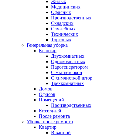
Жилых
Медицинских
Офисных
Производственных
Складских
Служебных
Технических
Торговых
Генеральная уборка
Квартир
Двухкомнатных
Однокомнатных
Парогенератором
С мытьем окон
С химчисткой штор
Трехкомнатных
Домов
Офисов
Помещений
Производственных
Коттеджей
После ремонта
Уборка после ремонта
Квартир
В ванной