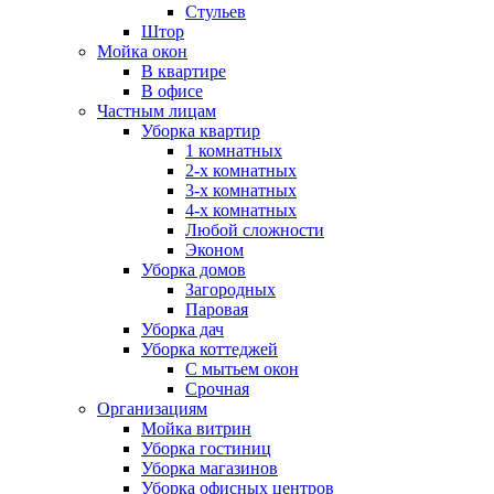
Стульев
Штор
Мойка окон
В квартире
В офисе
Частным лицам
Уборка квартир
1 комнатных
2-х комнатных
3-х комнатных
4-х комнатных
Любой сложности
Эконом
Уборка домов
Загородных
Паровая
Уборка дач
Уборка коттеджей
С мытьем окон
Срочная
Организациям
Мойка витрин
Уборка гостиниц
Уборка магазинов
Уборка офисных центров