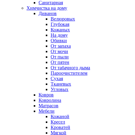
Санитарная
Химчистка на дому
Диванов
Велюровых
Глубокая
Кожаных
На дому
Обивки
От запаха
От мочи
От пыли
От пятен
От табачного дыма
Пароочистителем
Сухая
Тканевых
Угловых
Ковров
Ковролина
Матрасов
Мебели
Кожаной
Кресел
Кроватей
Мягкой